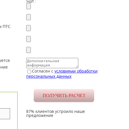
5шт.:
м ПТС.
уется
яние
Согласен с
условиями обработки
персональных данных
87% клиентов устроило наше
предложение