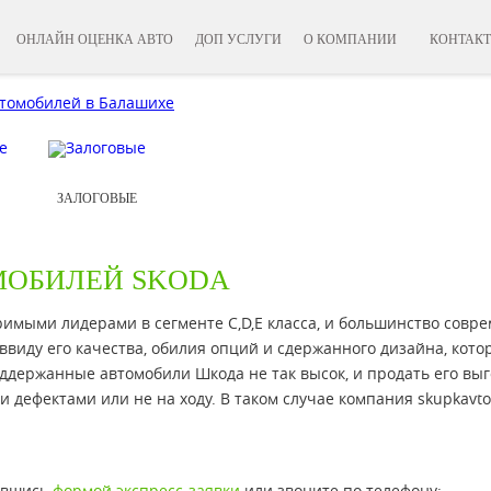
ОНЛАЙН ОЦЕНКА АВТО
ДОП УСЛУГИ
О КОМПАНИИ
КОНТАК
ЗАЛОГОВЫЕ
МОБИЛЕЙ SKODA
римыми лидерами в сегменте C,D,E класса, и большинство совр
виду его качества, обилия опций и сдержанного дизайна, кото
оддержанные автомобили Шкода не так высок, и продать его вы
 дефектами или не на ходу. В таком случае компания skupkavto
вавшись
формой экспресс-заявки
или звоните по телефону: