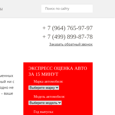
ТЫ
+ 7 (964)
765-97-97
+ 7 (499)
899-87-78
Заказать обратный звонок
ЭКСПРЕСС ОЦЕНКА АВТО
ЗА 15 МИНУТ
еменных
рый ни с
Марка автомобиля:
годно не
 – ваше
Модель автомобиля:
Год выпуска: